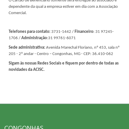
O Cartão de Beneficiário somente será entregue ao associado e
dependente da qual a empresa estiver em dia com a Associação
Comercial.
Telefones para contato:
3731-1442 /
Financeiro
:
31 97245-
1706 /
Administração
:
31 99761-6071
Sede administrativa:
Avenida Marechal Floriano, nº 453, sala nº
205 - 2º andar - Centro – Congonhas, MG - CEP: 36.410-062
Sigam às nossas Redes Sociais e fiquem por dentro de todas as
novidades da ACISC.
CONGONHAS