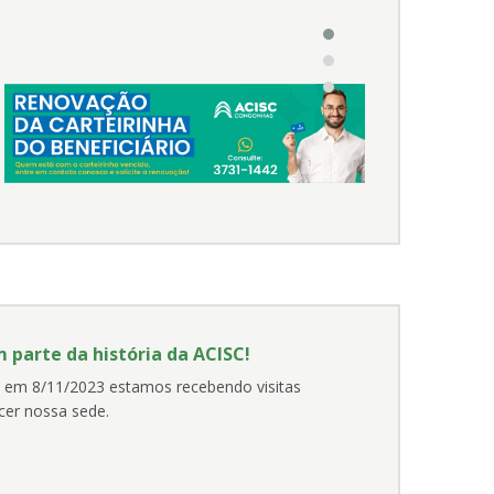
 SEMINÁRIO MULHERES QUE
I OFICINA DE FORMAÇÃO DE
MOVEM
PREÇOS
Aconteceu no último dia 12 de
março a Oficina de Formação 
Preços da Associação Comerci
Congonhas em parceria com a
empresa MENVER.
 parte da história da ACISC!
 em 8/11/2023 estamos recebendo visitas
cer nossa sede.