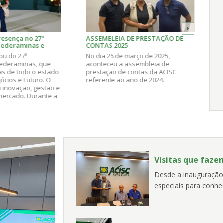
resença no 27º
ASSEMBLEIA DE PRESTAÇÃO DE
I
Federaminas e
CONTAS 2025
omisso com o
pou do 27º
No dia 26 de março de 2025,
to empresarial
Federaminas, que
aconteceu a assembleia de
as de todo o estado
prestação de contas da ACISC
ócios e Futuro. O
referente ao ano de 2024.
 inovação, gestão e
mercado. Durante a
 ACISC indicou a
ica Elias, ao
s Além das Gerais,
 trabalho e
sa presença
aleceu conexões e
imentos e abriu
Visitas que fazem
ivas para trazes
vação para o
Desde a inauguração
ongonhas.
especiais para conhe