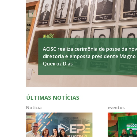
ACISC marca presença no EPE 2026 d
ACISC marca presença no 27º Congress
Federaminas
da Federaminas e reforça compromisso
com o desenvolvimento empresarial
ÚLTIMAS NOTÍCIAS
Notícia
eventos