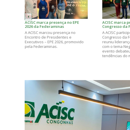
posse
ACISC marca presença no EPE
ACISC marca p
2026 da Federaminas
Congresso da 
ias
reforça compr
lizou
A ACISC marcou presença no
A ACISC partici
desenvolvimen
de sua
Encontro de Presidentes e
Congresso da 
para o
Executivos – EPE 2026, promovido
reuniu lideranç
cou o
pela Federaminas.
com o tema Neg
rente
evento debateu
tendências do 
o
programação, a
empresária, Jéss
Prêmio Mulhere
destacando seu
liderança. Nos
congresso fort
ampliou conhec
novas perspect
soluções e ino
comércio de C