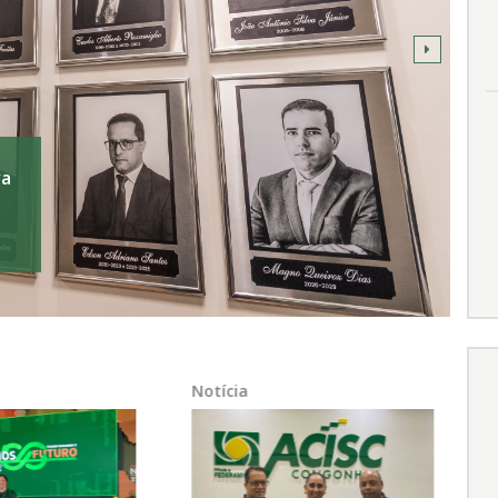
a
o
Notícia
N